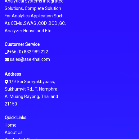
Analytical Systems Integrated
Solutions, Complete Solution
For Analytics Application Such
As CEMs ,SWAS ,COD ,BOD ,GC,
Analyzer House and Etc.
Customer Service
+66 (0) 832 989 222
sales@ase-thai.com
Address
1/9 Soi Samyakbypass,
Sukhumvit Rd., T. Nernphra
A. Muang Rayong, Thailand
21150
Quick Links
Home
About Us