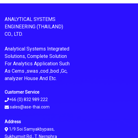
ANALYTICAL SYSTEMS
ENGINEERING (THAILAND)
CO., LTD.
Analytical Systems Integrated
Solutions, Complete Solution
For Analytics Application Such
As Cems ,swas ,cod ,bod ,Gc,
analyzer House And Etc.
Customer Service
+66 (0) 832 989 222
sales@ase-thai.com
Address
1/9 Soi Samyakbypass,
Sukhumvit Rd., T. Nernphra