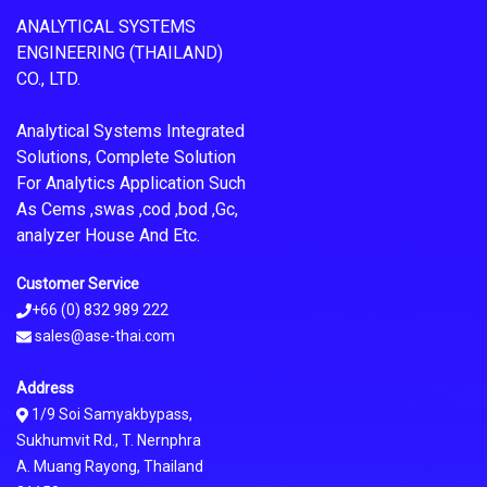
ANALYTICAL SYSTEMS
ENGINEERING (THAILAND)
CO., LTD.
Analytical Systems Integrated
Solutions, Complete Solution
For Analytics Application Such
As Cems ,swas ,cod ,bod ,Gc,
analyzer House And Etc.
Customer Service
+66 (0) 832 989 222
sales@ase-thai.com
Address
1/9 Soi Samyakbypass,
Sukhumvit Rd., T. Nernphra
A. Muang Rayong, Thailand