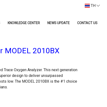
TH
S
KNOWLEDGE CENTER
NEWS UPDATE
CONTACT US
zer MODEL 2010BX
Trace Oxygen Analyzer. This next generation
uperior design to deliver unsurpassed
 costs low. The MODEL 2010BX is the #1 choice
ians.