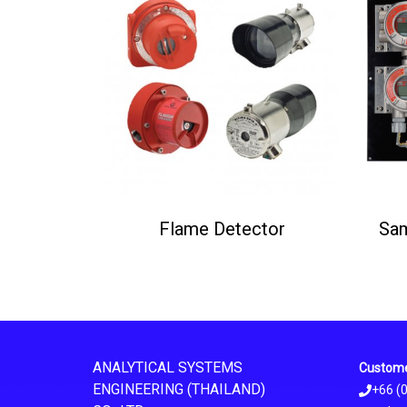
Flame Detector
ANALYTICAL SYSTEMS
Custome
ENGINEERING (THAILAND)
+66 (