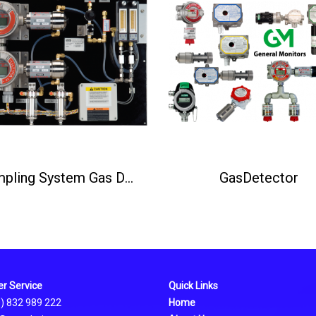
Sampling System Gas Detector
GasDetector
r Service
Quick Links
0) 832 989 222
Home