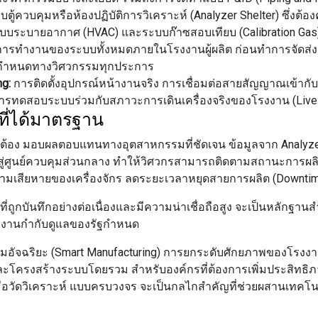
ู้ควบคุมหรือห้องปฏิบัติการวิเคราะห์ (Analyzer Shelter) ซึ่งต
 ระบบระบายอากาศ (HVAC) และระบบก๊าซสอบเทียบ (Calibration Gas
ทำงานของระบบทั้งหมดภายในโรงงานผู้ผลิต ก่อนทำการจัดส่ง เพ
้อกำหนดทางวิศวกรรมทุกประการ
ng:
การติดตั้งอุปกรณ์หน้างานจริง การเชื่อมต่อสายสัญญาณเข้ากับ
การทดสอบระบบร่วมกับสภาวะการเดินเครื่องจริงของโรงงาน (Live
ี่ได้มาตรฐาน
กต้อง มอบผลตอบแทนทางอุตสาหกรรมที่ชัดเจน ข้อมูลจาก Analyze
าสู่ศูนย์ควบคุมส่วนกลาง ทำให้วิศวกรสามารถติดตามสถานะการผล
นความเสียหายของเครื่องจักร ลดระยะเวลาหยุดสายการผลิต (Down
ถูกบันทึกอย่างต่อเนื่องและมีความน่าเชื่อถือสูง จะเป็นหลักฐานสำ
วยงานกำกับดูแลของรัฐกำหนด
จฉริยะ (Smart Manufacturing) การยกระดับศักยภาพของโรงงานด้
กรณ์และโครงสร้างระบบโดยรวม สำหรับองค์กรที่ต้องการเพิ่มประ
ือวัดวิเคราะห์ แบบครบวงจร จะเป็นกลไกสำคัญที่ช่วยผสานเทคโนโล