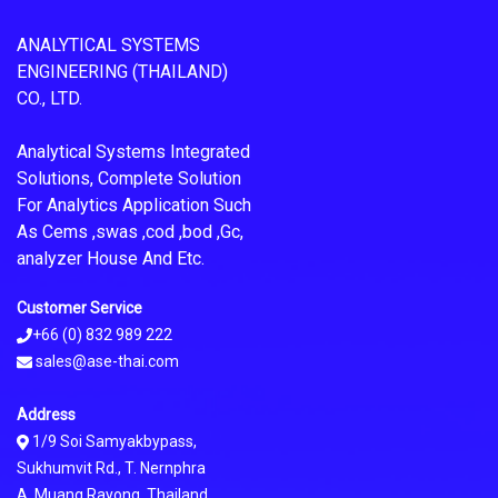
ANALYTICAL SYSTEMS
ENGINEERING (THAILAND)
CO., LTD.
Analytical Systems Integrated
Solutions, Complete Solution
For Analytics Application Such
As Cems ,swas ,cod ,bod ,Gc,
analyzer House And Etc.
Customer Service
+66 (0) 832 989 222
sales@ase-thai.com
Address
1/9 Soi Samyakbypass,
Sukhumvit Rd., T. Nernphra
A. Muang Rayong, Thailand